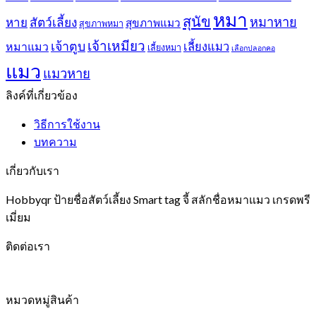
หมา
สุนัข
หมาหาย
หาย
สัตว์เลี้ยง
สุขภาพแมว
สุขภาพหมา
เจ้าเหมียว
เจ้าตูบ
หมาแมว
เลี้ยงแมว
เลี้ยงหมา
เลือกปลอกคอ
แมว
แมวหาย
ลิงค์ที่เกี่ยวข้อง
วิธีการใช้งาน
บทความ
เกี่ยวกับเรา
Hobbyqr ป้ายชื่อสัตว์เลี้ยง Smart tag จี้ สลักชื่อหมาแมว เกรดพรี
เมี่ยม
ติดต่อเรา
หมวดหมู่สินค้า