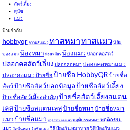
สัตว์เลี้ยง
สุนัข
แมว
ป้ายกำกับ
ทาสแมว
ทาสหมา
hobbyqr
นิสัย
ความลับแมว
น้องหมา
น้องแมว
ปลอกคอสัตว์
ของแมว
น้องเหมียว
ปลอกคอสัตว์เลี้ยง
ปลอกคอหมาแมว
ปลอกคอหมา
ป้ายชื่อ HobbyQR
ปลอกคอแมว
ป้ายชื่อ
ป้ายชื่อ
ป้ายชื่อสัตว์เลี้ยง
ป้ายชื่อสัตว์บอกข้อมูล
สัตว์
ป้ายชื่อสัตว์เลี้ยงสแตน
ป้ายชื่อสัตว์เลี้ยงสำคัญ
เลส
ป้ายชื่อสแตนเลส
ป้ายชื่อหมา
ป้ายชื่อหมา
ป้ายชื่อแมว
แมว
พฤติกรรม
พฤติกรรมหมา
พฤติกรรมน้องแมว
แมว
วิธีป้องกันหมาหาย
วิธีป้องกันแมว
วัคซีนหมา
วัคซีนแมว