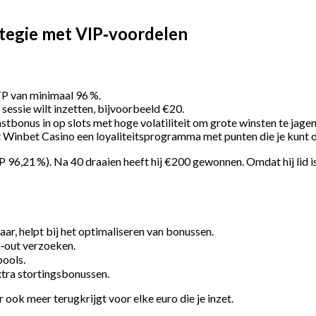
tegie met VIP‑voordelen
TP van minimaal 96 %.
 sessie wilt inzetten, bijvoorbeeld €20.
stbonus in op slots met hoge volatiliteit om grote winsten te jagen
dt Winbet Casino een loyaliteitsprogramma met punten die je kunt 
 96,21 %). Na 40 draaien heeft hij €200 gewonnen. Omdat hij lid 
r, helpt bij het optimaliseren van bonussen.
sh‑out verzoeken.
pools.
xtra stortingsbonussen.
 ook meer terugkrijgt voor elke euro die je inzet.