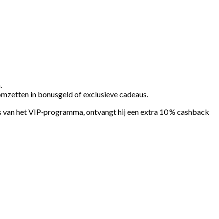
.
omzetten in bonusgeld of exclusieve cadeaus.
is van het VIP‑programma, ontvangt hij een extra 10 % cashback