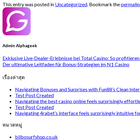
This entry was posted in
Uncategorized
. Bookmark the
permali
Admin Alphageek
Exklusive Live‑Dealer‑Erlebnisse bei Total Casino: So profitiere
Der ultimative Leitfaden für Bonus‑Strategien im N1 Casino
เรื่องล่าสุด
Navigating Bonuses and Surprises with Fun88’s Clean Inte
Test Post Created
Navigating the best casino online feels surprisingly effortle
Test Post Created
Navigating 4rabet’s interface feels surprisingly intuitive 
หมวดหมู่
bilbosurfshop.co.uk