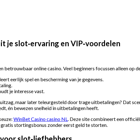
it je slot‑ervaring en VIP‑voordelen
 een betrouwbaar online casino. Veel beginners focussen alleen op
eert eerlijk spel en bescherming van je gegevens.
aling.
udt je interesse vast.
itzag, maar later teleurgesteld door trage uitbetalingen? Dat sce
t, én bewezen snelheid in uitbetalingen heeft.
 keuze:
WinBet Casino casino NL
. Deze site combineert een officië
gratis stortingsbonus zonder eerst geld te storten.
voor slot‑liefhebbers