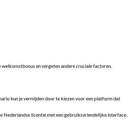
 de welkomstbonus en vergeten andere cruciale factoren.
nario kun je vermijden door te kiezen voor een platform dat
le Nederlandse licentie met een gebruiksvriendelijke interface,