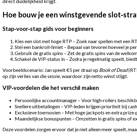
direct duidelijkheid krijgt.
Hoe bouw je een winstgevende slot‑stra
Stap‑voor‑stap gids voor beginners
Kies een slot met hoge RTP – Zoek naar spellen met een R
Stel een bankroll‑limiet – Bepaal van tevoren hoeveel je per
Gebruik de gratis spins – Zet de gratis spins van de welkom
Schakel de VIP‑status in – Zodra je regelmatig speelt, bie
Voorbeeldscenario: Jan speelt €5 per draai op
Book of Dead
(RTP
op zijn verlies van die sessie, waardoor zijn netto winst stijgt.
VIP‑voordelen die het verschil maken
Persoonlijke accountmanager – Voor high‑rollers beschikbaa
Snellere uitbetalingen – VIP‑leden krijgen prioriteit bij ca
Exclusieve toernooien – Met hoge jackpots en extra prize‑
Maandelijkse bonuspunten – Omzetten in gratis spins of e
Deze voordelen zorgen ervoor dat je niet alleen meer speelt, maar