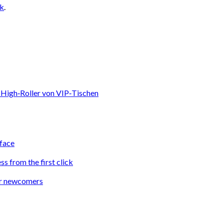
nk
.
n High‑Roller von VIP‑Tischen
rface
ss from the first click
for newcomers